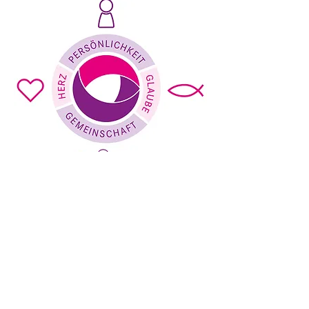
Unsere Konzeption
sekretariat@evgs-hohwald.de
Evangelische Grundschule Hohwald